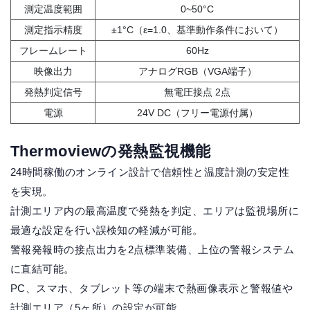
測定温度範囲
0~50°C
測定指示精度
±1°C（ε=1.0、基準動作条件において）
フレームレート
60Hz
映像出力
アナログRGB（VGA端子）
発熱判定信号
無電圧接点 2点
電源
24V DC（フリー電源付属）
Thermoviewの発熱監視機能
24時間稼働のオンライン設計で信頼性と温度計測の安定性
を実現。
計測エリア内の最高温度で発熱を判定、エリアは監視場所に
最適な設定を行い誤検知の軽減が可能。
警報発報時の接点出力を2点標準装備、上位の警報システム
に直結可能。
PC、スマホ、タブレット等の端末で熱画像表示と警報値や
計測エリア（5ヶ所）の設定が可能。