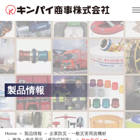
製品情報
Home
製品情報
企業防災・一般災害用資機材
救急・衛生用品（感染症対策）
サーモヴュー