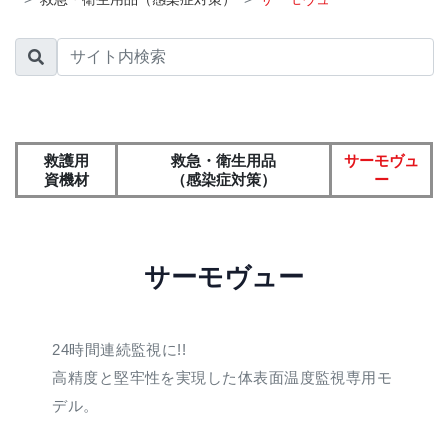
救護用
救急・衛生用品
サーモヴュ
資機材
（感染症対策）
ー
サーモヴュー
24時間連続監視に!!
高精度と堅牢性を実現した体表面温度監視専用モ
デル。