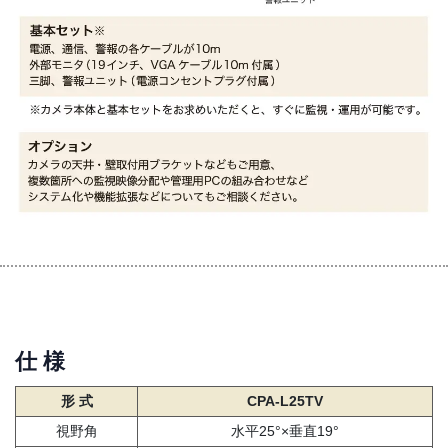
仕 様
形 式
CPA-L25TV
視野角
水平25°×垂直19°