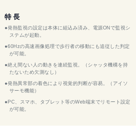
特 長
●発熱監視の設定は本体に組込み済み、電源ONで監視シ
ステムが起動。
●60Hzの高速画像処理で歩行者の移動にも追従した判定
が可能。
●絶え間ない人の動きを連続監視。（シャッタ機構を持
たないため欠測なし）
●発熱異常部の着色により視覚的判断が容易。（アイソ
サーモ機能）
●PC、スマホ、タブレット等のWeb端末でリモート設定
が可能。